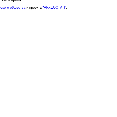
 Новое время.
еского общества
и проекта
"АРХЕОСТАН"
.