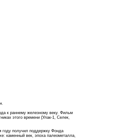
н.
хода к раннему железному веку. Фильм
никах этого времени (Улак-1, Селек,
м году получил поддержку Фонда
хе: каменный век, эпоха палеометалла,