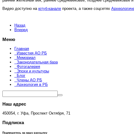
ранний железный век, раннее средневековье, позднее средневековье и
Видео доступно на
ютуб-канале
проекта, а также соцсетях
Археологич
Назад
Вперед
Меню
Главная
Известия АО РБ
Мемориал
Законодательная база
Фотогалерея
Эпохи и культуры
Блог
Члены АО РБ
Археология в РБ
Наш адрес
450054, г. Уфа, Проспект Октября, 71
Подписка
Подпишитесь на нашу рассылку