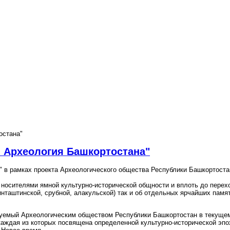
остана"
 Археология Башкортостана"
 в рамках проекта Археологического общества Республики Башкортоста
с носителями ямной культурно-исторической общности и вплоть до пере
нташтинской, срубной, алакульской) так и об отдельных ярчайших памят
изуемый Археологическим обществом Республики Башкортостан в текуще
 каждая из которых посвящена определенной культурно-исторической эпо