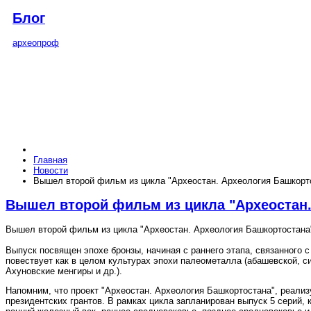
Блог
археопроф
Главная
Новости
Вышел второй фильм из цикла "Археостан. Археология Башкорт
Вышел второй фильм из цикла "Археостан.
Вышел второй фильм из цикла "Археостан. Археология Башкортостана"
Выпуск посвящен эпохе бронзы, начиная с раннего этапа, связанного 
повествует как в целом культурах эпохи палеометалла (абашевской, си
Ахуновские менгиры и др.).
Напомним, что проект "Археостан. Археология Башкортостана", реал
президентских грантов. В рамках цикла запланирован выпуск 5 серий,