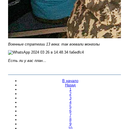
Военные стратегии 13 века: так воевали монголы
Есть ли у вас план…
В начало
Назад
1
2
3
4
5
6
7
8
9
10