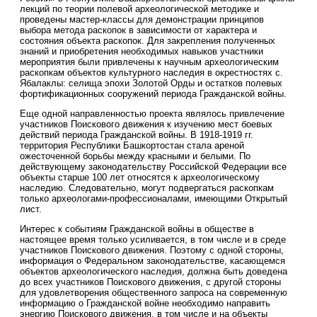
лекций по теории полевой археологической методике и
проведены мастер-классы для демонстрации принципов
выбора метода раскопок в зависимости от характера и
состояния объекта раскопок. Для закрепления полученных
знаний и приобретения необходимых навыков участники
мероприятия были привлечены к научным археологическим
раскопкам объектов культурного наследия в окрестностях с.
Ябалаклы: селища эпохи Золотой Орды и остатков полевых
фортификационных сооружений периода Гражданской войны.
Еще одной направленностью проекта являлось привлечение
участников Поискового движения к изучению мест боевых
действий периода Гражданской войны. В 1918-1919 гг.
территория Республики Башкортостан стала ареной
ожесточенной борьбы между красными и белыми. По
действующему законодательству Российской Федерации все
объекты старше 100 лет относятся к археологическому
наследию. Следовательно, могут подвергаться раскопкам
только археологами-профессионалами, имеющими Открытый
лист.
Интерес к событиям Гражданской войны в обществе в
настоящее время только усиливается, в том числе и в среде
участников Поискового движения. Поэтому с одной стороны,
информация о Федеральном законодательстве, касающемся
объектов археологического наследия, должна быть доведена
до всех участников Поискового движения, с другой стороны
для удовлетворения общественного запроса на современную
информацию о Гражданской войне необходимо направить
энергию Поискового движения, в том числе и на объекты