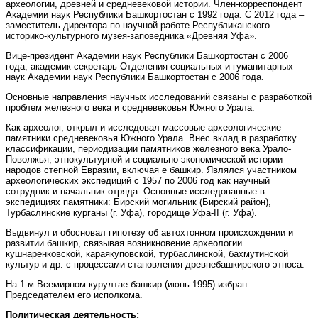
археологии, древней и средневековой истории. Член-корреспондент
Академии наук Республики Башкортостан с 1992 года. С 2012 года –
заместитель директора по научной работе Республиканского
историко-культурного музея-заповедника «Древняя Уфа».
Вице-президент Академии наук Республики Башкортостан с 2006
года, академик-секретарь Отделения социальных и гуманитарных
наук Академии наук Республики Башкортостан с 2006 года.
Основные направления научных исследований связаны с разработкой
проблем железного века и средневековья Южного Урала.
Как археолог, открыл и исследовал массовые археологические
памятники средневековья Южного Урала. Внес вклад в разработку
классификации, периодизации памятников железного века Урало-
Поволжья, этнокультурной и социально-экономической истории
народов степной Евразии, включая е башкир. Являлся участником
археологических экспедиций с 1957 по 2006 год как научный
сотрудник и начальник отряда. Основные исследованные в
экспедициях памятники: Бирский могильник (Бирский район),
Турбаслинские курганы (г. Уфа), городище Уфа-II (г. Уфа).
Выдвинул и обосновал гипотезу об автохтонном происхождении и
развитии башкир, связывая возникновение археологии
кушнаренковской, караякуповской, турбаслинской, бахмутинской
культур и др. с процессами становления древнебашкирского этноса.
На 1-м Всемирном курултае башкир (июнь 1995) избран
Председателем его исполкома.
Политическая деятельность: