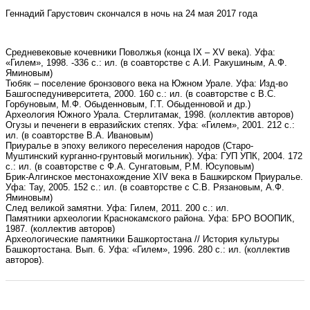
Геннадий Гарустович скончался в ночь на 24 мая 2017 года
Средневековые кочевники Поволжья (конца IX – XV века). Уфа:
«Гилем», 1998. -336 с.: ил. (в соавторстве с А.И. Ракушиным, А.Ф.
Яминовым)
Тюбяк – поселение бронзового века на Южном Урале. Уфа: Изд-во
Башгоспедуниверситета, 2000. 160 с.: ил. (в соавторстве с В.С.
Горбуновым, М.Ф. Обыденновым, Г.Т. Обыденновой и др.)
Археология Южного Урала. Стерлитамак, 1998. (коллектив авторов)
Огузы и печенеги в евразийских степях. Уфа: «Гилем», 2001. 212 с.:
ил. (в соавторстве В.А. Ивановым)
Приуралье в эпоху великого переселения народов (Старо-
Муштинский курганно-грунтовый могильник). Уфа: ГУП УПК, 2004. 172
с.: ил. (в соавторстве с Ф.А. Сунгатовым, Р.М. Юсуповым)
Брик-Алгинское местонахождение XIV века в Башкирском Приуралье.
Уфа: Тау, 2005. 152 с.: ил. (в соавторстве с С.В. Рязановым, А.Ф.
Яминовым)
След великой замятни. Уфа: Гилем, 2011. 200 с.: ил.
Памятники археологии Краснокамского района. Уфа: БРО ВООПИК,
1987. (коллектив авторов)
Археологические памятники Башкортостана // История культуры
Башкортостана. Вып. 6. Уфа: «Гилем», 1996. 280 с.: ил. (коллектив
авторов).