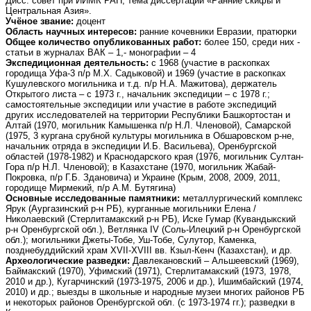
Дисс. совет при ИИМК РАН, тема диссертации «Ранние скифы и
Центральная Азия».
Учёное звание:
доцент
Область научных интересов:
ранние кочевники Евразии, пратюрки
Общее количество опубликованных работ:
более 150, среди них -
статьи в журналах ВАК – 1,- монографии – 4
Экспедиционная деятельность:
с 1968 (участие в раскопках
городища Уфа-3 п/р М.Х. Садыковой) и 1969 (участие в раскопках
Кушулевского могильника и т.д. п/р Н.А. Мажитова), держатель
Открытого листа – с 1973 г., начальник экспедиции – с 1978 г.;
самостоятельные экспедиции или участие в работе экспедиций
других исследователей на территории Республики Башкортостан и
Алтай (1970, могильник Камышенка п/р Н.Л. Членовой), Самарской
(1975, 3 кургана срубной культуры могильника в Обшаровском р-не,
начальник отряда в экспедиции И.Б. Васильева), Оренбургской
областей (1978-1982) и Краснодарского края (1976, могильник Султан-
Гора п/р Н.Л. Членовой); в Казахстане (1970, могильник Жабай-
Покровка, п/р Г.Б. Здановича) и Украине (Крым, 2008, 2009, 2011,
городище Мирмекий, п/р А.М. Бутягина)
Основные исследованные памятники:
металлургический комплекс
Ярук (Аургазинский р-н РБ), курганные могильники Елена /
Николаевский (Стерлитамакский р-н РБ), Иске Гумар (Кувандыкский
р-н Оренбургской обл.), Ветлянка IV (Соль-Илецкий р-н Оренбургской
обл.); могильники Джеты-Тобе, Уш-Тобе, Cулутор, Каменка,
позднебуддийский храм XVII-XVIII вв. Кзыл-Кенч (Казахстан), и др.
Археологические разведки:
Давлекановский – Альшеевский (1969),
Баймакский (1970), Уфимский (1971), Стерлитамакский (1973, 1978,
2010 и др.), Кугарчинский (1973-1975, 2006 и др.), Ишимбайский (1974,
2010) и др.; выезды в школьные и народные музеи многих районов РБ
и некоторых районов Оренбургской обл. (с 1973-1974 гг.); разведки в