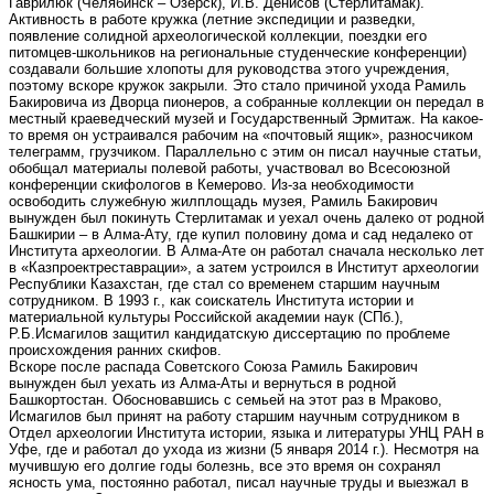
Гаврилюк (Челябинск – Озерск), И.В. Денисов (Стерлитамак).
Активность в работе кружка (летние экспедиции и разведки,
появление солидной археологической коллекции, поездки его
питомцев-школьников на региональные студенческие конференции)
создавали большие хлопоты для руководства этого учреждения,
поэтому вскоре кружок закрыли. Это стало причиной ухода Рамиль
Бакировича из Дворца пионеров, а собранные коллекции он передал в
местный краеведческий музей и Государственный Эрмитаж. На какое-
то время он устраивался рабочим на «почтовый ящик», разносчиком
телеграмм, грузчиком. Параллельно с этим он писал научные статьи,
обобщал материалы полевой работы, участвовал во Всесоюзной
конференции скифологов в Кемерово. Из-за необходимости
освободить служебную жилплощадь музея, Рамиль Бакирович
вынужден был покинуть Стерлитамак и уехал очень далеко от родной
Башкирии – в Алма-Ату, где купил половину дома и сад недалеко от
Института археологии. В Алма-Ате он работал сначала несколько лет
в «Казпроектреставрации», а затем устроился в Институт археологии
Республики Казахстан, где стал со временем старшим научным
сотрудником. В 1993 г., как соискатель Института истории и
материальной культуры Российской академии наук (СПб.),
Р.Б.Исмагилов защитил кандидатскую диссертацию по проблеме
происхождения ранних скифов.
Вскоре после распада Советского Союза Рамиль Бакирович
вынужден был уехать из Алма-Аты и вернуться в родной
Башкортостан. Обосновавшись с семьей на этот раз в Мраково,
Исмагилов был принят на работу старшим научным сотрудником в
Отдел археологии Института истории, языка и литературы УНЦ РАН в
Уфе, где и работал до ухода из жизни (5 января 2014 г.). Несмотря на
мучившую его долгие годы болезнь, все это время он сохранял
ясность ума, постоянно работал, писал научные труды и выезжал в