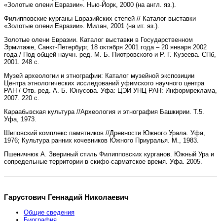
«Золотые олени Евразии». Нью-Йорк, 2000 (на англ. яз.).
Филипповские курганы Евразийских степей // Каталог выставки
«Золотые олени Евразии». Милан, 2001 (на ит. яз.).
Золотые олени Евразии. Каталог выставки в Государственном
Эрмитаже, Санкт-Петербург, 18 октября 2001 года – 20 января 2002
года / Под общей научн. ред. М. Б. Пиотровского и Р. Г. Кузеева. СПб,
2001. 248 с.
Музей археологии и этнографии: Каталог музейной экспозиции
Центра этнологических исследований уфимского научного центра
РАН / Отв. ред. А. Б. Юнусова. Уфа: ЦЭИ УНЦ РАН: Информреклама,
2007. 220 с.
Караабызская культура //Археология и этнография Башкирии. Т.5.
Уфа, 1973.
Шиповский комплекс памятников //Древности Южного Урала. Уфа,
1976; Культура ранних кочевников Южного Приуралья. М., 1983.
Пшеничнюк А. Звериный стиль Филипповских курганов. Южный Ура и
сопредельные территории в скифо-сарматское время. Уфа. 2005.
Гарустович Геннадий Николаевич
Общие сведения
Биография