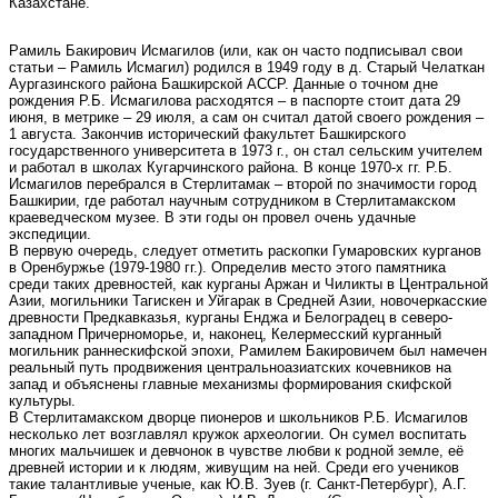
Казахстане.
Рамиль Бакирович Исмагилов (или, как он часто подписывал свои
статьи – Рамиль Исмагил) родился в 1949 году в д. Старый Челаткан
Аургазинского района Башкирской АССР. Данные о точном дне
рождения Р.Б. Исмагилова расходятся – в паспорте стоит дата 29
июня, в метрике – 29 июля, а сам он считал датой своего рождения –
1 августа. Закончив исторический факультет Башкирского
государственного университета в 1973 г., он стал сельским учителем
и работал в школах Кугарчинского района. В конце 1970-х гг. Р.Б.
Исмагилов перебрался в Стерлитамак – второй по значимости город
Башкирии, где работал научным сотрудником в Стерлитамакском
краеведческом музее. В эти годы он провел очень удачные
экспедиции.
В первую очередь, следует отметить раскопки Гумаровских курганов
в Оренбуржье (1979-1980 гг.). Определив место этого памятника
среди таких древностей, как курганы Аржан и Чиликты в Центральной
Азии, могильники Тагискен и Уйгарак в Средней Азии, новочеркасские
древности Предкавказья, курганы Енджа и Белоградец в северо-
западном Причерноморье, и, наконец, Келермесский курганный
могильник раннескифской эпохи, Рамилем Бакировичем был намечен
реальный путь продвижения центральноазиатских кочевников на
запад и объяснены главные механизмы формирования скифской
культуры.
В Стерлитамакском дворце пионеров и школьников Р.Б. Исмагилов
несколько лет возглавлял кружок археологии. Он сумел воспитать
многих мальчишек и девчонок в чувстве любви к родной земле, её
древней истории и к людям, живущим на ней. Среди его учеников
такие талантливые ученые, как Ю.В. Зуев (г. Санкт-Петербург), А.Г.