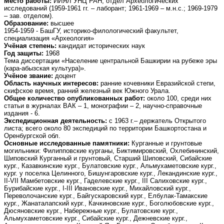
Место работы:
ИИЯЛ УНЦ РАН, отдел Археологических
исследований (1959-1961 гг. – лаборант; 1961-1969 – м.н.с.; 1969-1979
– зав. отделом).
Образование:
высшее
1954-1959 - БашГУ, историко-филологический факультет,
специализация «Археология»
Учёная степень:
кандидат исторических наук
Год защиты:
1968
Тема диссертации «Население центральной Башкирии на рубеже эры
(кара-абызская культура)».
Учёное звание:
доцент
Область научных интересов:
ранние кочевники Евразийской степи,
скифское время, ранний железный век Южного Урала.
Общее количество опубликованных работ:
около 100, среди них
статьи в журналах ВАК – 1, монографии – 2, научно-справочные
издания - 6.
Экспедиционная деятельность:
с 1963 г.– держатель Открытого
листа; всего около 80 экспедиций по территории Башкортостана и
Оренбургской обл.
Основные исследованные памятники:
Курганные и грунтовые
могильники: Филипповские курганы, Биктимировский, Охлебининский,
Шиповский Курганный и грунтовый, Старший Шиповский, Сибайские
кург., Казавкинские кург., Булатовские кург., Альмухаметовские кург.,
кург. у поселка Целинного, Бишунгаровские кург., Лекандинские кург.,
II-VII Мамбетовские кург., Гаделевские кург., III Салиховские кург.,
Бурибайские кург., I-III Ивановские кург., Михайловский кург.,
Переволочанские кург., Байгускаровский кург., Елбулак-Тамакские
кург., Жанаталапский кург., Качкиновские кург., Боголюбовские кург.,
Дюсяновские кург., Набережные кург., Булатовские кург.,
Альмухаметовские кург., Сибайские кург., Дежневские кург.,