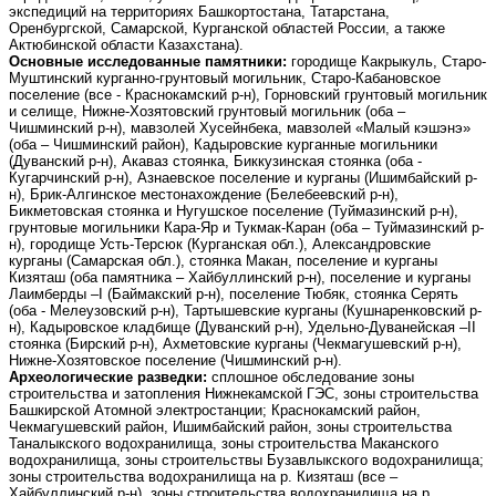
экспедиций на территориях Башкортостана, Татарстана,
Оренбургской, Самарской, Курганской областей России, а также
Актюбинской области Казахстана).
Основные исследованные памятники:
городище Какрыкуль, Старо-
Муштинский курганно-грунтовый могильник, Старо-Кабановское
поселение (все - Краснокамский р-н), Горновский грунтовый могильник
и селище, Нижне-Хозятовский грунтовый могильник (оба –
Чишминский р-н), мавзолей Хусейнбека, мавзолей «Малый кэшэнэ»
(оба – Чишминский район), Кадыровские курганные могильники
(Дуванский р-н), Акаваз стоянка, Биккузинская стоянка (оба -
Кугарчинский р-н), Азнаевское поселение и курганы (Ишимбайский р-
н), Брик-Алгинское местонахождение (Белебеевский р-н),
Бикметовская стоянка и Нугушское поселение (Туймазинский р-н),
грунтовые могильники Кара-Яр и Тукмак-Каран (оба – Туймазинский р-
н), городище Усть-Терсюк (Курганская обл.), Александровские
курганы (Самарская обл.), стоянка Макан, поселение и курганы
Кизяташ (оба памятника – Хайбуллинский р-н), поселение и курганы
Лаимберды –I (Баймакский р-н), поселение Тюбяк, стоянка Серять
(оба - Мелеузовский р-н), Тартышевские курганы (Кушнаренковский р-
н), Кадыровское кладбище (Дуванский р-н), Удельно-Дуванейская –II
стоянка (Бирский р-н), Ахметовские курганы (Чекмагушевский р-н),
Нижне-Хозятовское поселение (Чишминский р-н).
Археологические разведки:
сплошное обследование зоны
строительства и затопления Нижнекамской ГЭС, зоны строительства
Башкирской Атомной электростанции; Краснокамский район,
Чекмагушевский район, Ишимбайский район, зоны строительства
Таналыкского водохранилища, зоны строительства Маканского
водохранилища, зоны строительствы Бузавлыкского водохранилища;
зоны строительства водохранилища на р. Кизяташ (все –
Хайбуллинский р-н), зоны строительства водохранилища на р.