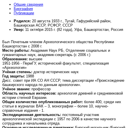
Общие сведения
Биография
Публикации
Родился:
20 августа 1933 г., Тугай
, Гафурийский район,
Башкирская АССР, РСФСР, СССР
Умер
:
11 октября 2015 г. (82 года), Уфа
, Башкортостан, Россия
Был Почетным членом Археологического общества Республики
Башкортостан с 2008 г.
Место работы:
Академия Наук РБ, Отделение социальных и
гуманитарных наук, академик-секретарь (с 2006 г.)
Образование:
высшее
1951-1956 - ПермГУ, исторический факультет, специализация
«Археология»
Учёная степень:
доктор исторических наук
Год защиты:
1988
Дисс. совет при ИА СО АН СССР, тема диссертации «Происхождение
башкирского народа по данным археологии».
Учёное звание:
профессор
Область научных интересов:
археология древней и средневековой
истории степной Евразии.
Общее количество опубликованных работ:
более 400, среди них
статьи в журналах ВАК – 3, монографии – более 10, научно-
справочные издания - 1.
Экспедиционная деятельность:
постоянный участник
археологической экспедиции с 1957 по 2006 в качестве научного
сотрудника и начальника отряда.
Основные исследованные памятники:
Бирский могильник (Бирский