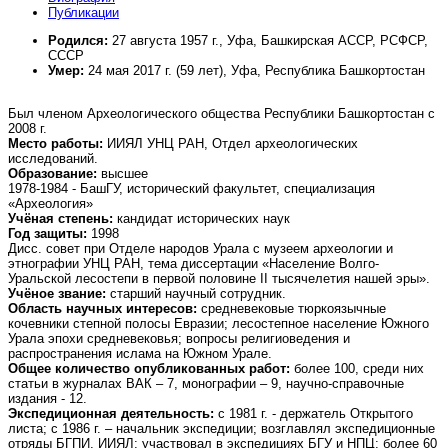
Публикации
Родился:
27 августа 1957 г., Уфа
, Башкирская АССР, РСФСР,
СССР
Умер
:
24 мая 2017 г. (59 лет), Уфа, Республика Башкортостан
Был членом Археологического общества Республики Башкортостан с
2008 г.
Место работы:
ИИЯЛ УНЦ РАН, Отдел археологических
исследований.
Образование:
высшее
1978-1984 - БашГУ, исторический факультет, специализация
«Археология»
Учёная степень:
кандидат исторических наук
Год защиты:
1998
Дисс. совет при Отделе народов Урала с музеем археологии и
этнографии УНЦ РАН, тема диссертации «Население Волго-
Уральской лесостепи в первой половине II тысячелетия нашей эры».
Учёное звание:
старший научный сотрудник.
Область научных интересов:
средневековые тюркоязычные
кочевники степной полосы Евразии; лесостепное население Южного
Урала эпохи средневековья; вопросы религиоведения и
распространения ислама на Южном Урале.
Общее количество опубликованных работ:
более 100, среди них
статьи в журналах ВАК – 7, монографии – 9, научно-справочные
издания - 12.
Экспедиционная деятельность:
с 1981 г. - держатель Открытого
листа; с 1986 г. – начальник экспедиции; возглавлял экспедиционные
отряды БГПИ, ИИЯЛ; участвовал в экспедициях БГУ и НПЦ; более 60