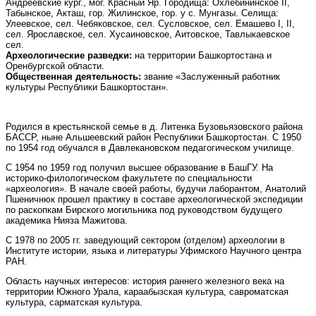
Андреевские кург., мог. Красный Яр. Городища: Охлебининское II,
Табынское, Акташ, гор. Жилинское, гор. у с. Мунгазы. Селища:
Улеевское, сел. Чебяковское, сел. Сусловское, сел. Емашево I, II,
сел. Ярославское, сел. Хусаиновское, Аитовское, Тавлыкаевское
сел.
Археологические разведки:
на территории Башкортостана и
Оренбургской области.
Общественная деятельность:
звание «Заслуженный работник
культуры Республики Башкортостан».
Родился в крестьянской семье в д. Литенка Бузовьязовского района
БАССР, ныне Альшеевский район Республики Башкортостан. С 1950
по 1954 год обучался в Давлекановском педагогическом училище.
С 1954 по 1959 год получил высшее образование в БашГУ. На
историко-филологическом факультете по специальности
«археология». В начале своей работы, будучи лаборантом, Анатолий
Пшеничнюк прошел практику в составе археологической экспедиции
по раскопкам Бирского могильника под руководством будущего
академика Нияза Мажитова.
С 1978 по 2005 гг. заведующий сектором (отделом) археологии в
Институте истории, языка и литературы Уфимского Научного центра
РАН.
Область научных интересов: история раннего железного века на
территории Южного Урала, караабызская культура, савроматская
культура, сарматская культура.