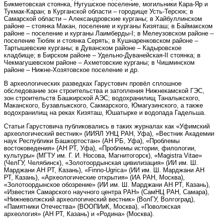
Бикметовская стоянка, Нугушское поселение, могильники Кара-Яр и
Тукмак-Каран; в Курганской области – городище Усть-Терсюк; в
Самарской области – Александровские курганы; в Хайбуллинском
районе – стоянка Макан, поселение и курганы Кизяташ; в Баймакском
районе – поселение и курганы Лаимберды-I; в Мелеузовском районе –
поселение Тюбяк и стоянка Серять; в Кушнаренковском районе –
Тартышевские курганы; в Дуванском районе – Кадыровское
кладбище; в Бирском районе – Удельно-Дуванейская-II стоянка; в
Чекмагушевском районе – Ахметовские курганы; в Чишминском
районе – Нижне-Хозятовское поселение и др.
В археологических разведках Гарустович провёл сплошное
обследование зон строительства и затопления Нижнекамской ГЭС,
зон строительств Башкирской АЭС; водохранилищ Таналыкского,
Маканского, Бузавлыкского, Сакмарского, Юмагузинского, а также
водохранилищ на реках Кизяташ, Юшатырке и водопада Гадельша.
Статьи Гарустовича публиковались в таких журналах как «Уфимский
археологический вестник» (ИИЯЛ УНЦ РАН, Уфа), «Вестник Академии
наук Республики Башкортостан» (АН РБ, Уфа), «Проблемы
востоковедения» (АН РТ, Уфа), «Проблемы истории, филологии,
культуры» (МГТУ им. Г. И. Носова, Магнитогорск), «Magistra Vitae»
(ЧелГУ, Челябинск), «Золотоордынская цивилизация» (ИИ им. Ш.
Марджани АН РТ, Казань), «Finno-Ugrica» (ИИ им. Ш. Марджани АН
РТ, Казань), «Археологические открытия» (ИА РАН, Москва),
«Золотоордынское обозрение» (ИИ им. Ш. Марджани АН РТ, Казань),
«Известия Самарского научного центра РАН» (СамНЦ РАН, Самара),
«Нижневолжский археологический вестник» (ВолГУ, Волгоград),
«Памятники Отечества» (ВООПИиК, Москва), «Поволжская
археология» (АН РТ, Казань) и «Родина» (Москва).