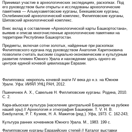
Принимал участие в археологических экспедициях, раскопках. Под
его руководством были открыты и исследованы археологические
памятникв — Альмухаметовские курганы, Бекешевские курганы,
Охлебининский археологический комплекс, Филипповские курганы,
Шиповский археологический комплекс.
Внес вклад в составление «Археологической карты Башкортостана»,
выявив и описав многочисленные археологические памятники на
территории Республики Башкортостан.
Предметы, включая сотни золотых, найденные при раскопках
Филипповского кургана под руководством Анатолия Харитоновича
позволили считать высоким социально-экономическим и культурным
развитие племен Южного Урала и нахождении здесь одного из
центров единой кочевой цивилизации Евразии.
Филипповка: некрополь кочевой знати IV века до н.э. на Южном
Урале. Уфа: ИИЯЛ УНЦ РАН, 2012.
Пшеничнюк А. Х., Савельев Н. Филлиповские курганы. Родина, 2010.
С. 2.
Кара-абызская культура (население центральной Башкирии на рубеже
нашей эры) // Археология и этнография Башкирии. Т. V. Н. В.
Бикбулатов, Р. Г. Кузеев, Н. А. Мажитов (ред.). Уфа, 1973. С. 162-243;
Культура ранних кочевников Южного Урала. М., 1983. 199 с.
Филипповские курганы Евразийских степей // Каталог выставки