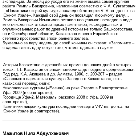
экспедиции. За месяц до ухода его из жизни вышла самая крупная
работа Рамиль Бакировича, написанная совместно с Ф.А. Сунгатовым
– «Памятники яицкой культуры последней четверти V-IV вв. до н.э. на
Южном Урале». Каждый свой день он посвящал любимому делу…
Рамиль Бакирович Исмагилов оставил неоценимое наследие в виде
многочисленных открытых ярких памятников, исследованных и
опубликованных работ по древней истории не только Башкортостана,
но и Оренбургской области, Казахстана и всего Евразийского
степного пространства эпохи раннего железа.
Буквально за пару недель до своей кончины он сказал: «Запомните –
я сделал лишь одну сотую того, что мог сделать в науке»….
История Казахстана с древнейших времен до наших дней в четырех
томах. Т.1. Казахстан от эпохи палеолита до позднего средневековья.
Под ред. К.А. Акишева и др. Алматы, 1996, с. 200-207 – раздел
«Савромато-сарматская культура Западного Казахстана», есть
казахский перевод книги;
Николаевские курганы («Елена») на реке Стерля в Башкортостане.
Уфа, 2009 (в соавторстве);
Городище Уфа-2. Материалы раскопок 2008 г. Уфа, 2009 (в
соавторстве);
Памятники яицкой культуры последней четверти V-IV вв. до н.э. на
Южном Урале (в соавторстве).
Мажитов Нияз Абдулхакович