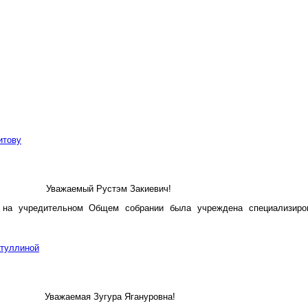
итову
Уважаемый Рустэм Закиевич!
. на учредительном Общем собрании была учреждена специализиро
атуллиной
Уважаемая Зугура Ягануровна!