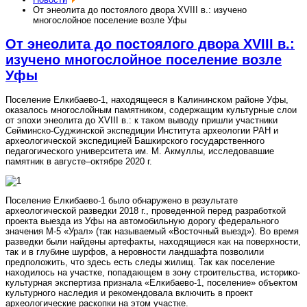
От энеолита до постоялого двора XVIII в.: изучено
многослойное поселение возле Уфы
От энеолита до постоялого двора XVIII в.:
изучено многослойное поселение возле
Уфы
Поселение Елкибаево-1, находящееся в Калининском районе Уфы,
оказалось многослойным памятником, содержащим культурные слои
от эпохи энеолита до XVIII в.: к таком выводу пришли участники
Сейминско-Суджинской экспедиции Института археологии РАН и
археологической экспедицией Башкирского государственного
педагогического университета им. М. Акмуллы, исследовавшие
памятник в августе–октябре 2020 г.
Поселение Елкибаево-1 было обнаружено в результате
археологической разведки 2018 г., проведенной перед разработкой
проекта выезда из Уфы на автомобильную дорогу федерального
значения М-5 «Урал» (так называемый «Восточный выезд»). Во время
разведки были найдены артефакты, находящиеся как на поверхности,
так и в глубине шурфов, а неровности ландшафта позволили
предположить, что здесь есть следы жилищ. Так как поселение
находилось на участке, попадающем в зону строительства, историко-
культурная экспертиза признала «Елкибаево-1, поселение» объектом
культурного наследия и рекомендовала включить в проект
археологические раскопки на этом участке.