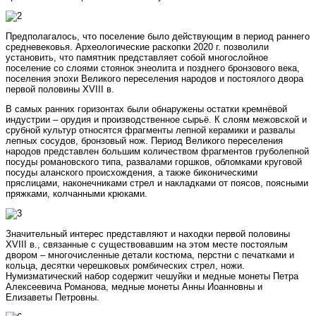
Предполагалось, что поселение было действующим в период раннего
средневековья. Археологические раскопки 2020 г. позволили
установить, что памятник представляет собой многослойное
поселение со слоями стоянок энеолита и позднего бронзового века,
поселения эпохи Великого переселения народов и постоялого двора
первой половины XVIII в.
В самых ранних горизонтах были обнаружены остатки кремнёвой
индустрии – орудия и производственное сырьё. К слоям межовской и
срубной культур относятся фрагменты лепной керамики и развалы
лепных сосудов, бронзовый нож. Период Великого переселения
народов представлен большим количеством фрагментов груболепной
посуды романовского типа, развалами горшков, обломками круговой
посуды аланского происхождения, а также биконическими
пряслицами, наконечниками стрел и накладками от поясов, поясными
пряжками, колчанными крюками.
Значительный интерес представляют и находки первой половины
XVIII в., связанные с существовавшим на этом месте постоялым
двором – многочисленные детали костюма, перстни с печатками и
кольца, десятки черешковых ромбических стрел, ножи.
Нумизматический набор содержит чешуйки и медные монеты Петра
Алексеевича Романова, медные монеты Анны Иоанновны и
Елизаветы Петровны.